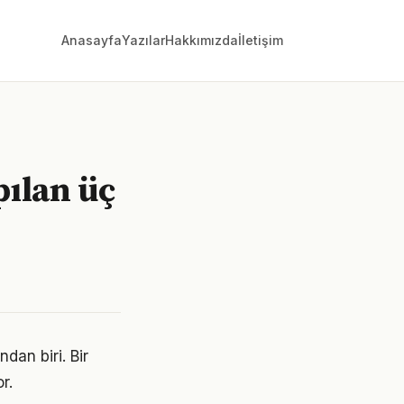
Anasayfa
Yazılar
Hakkımızda
İletişim
pılan üç
dan biri. Bir
r.