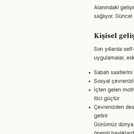
Alanındaki geliş
sağlıyor. Güncel 
Kişisel gel
Son yıllarda sel
uygulamalar, eski
Sabah saatlerini 
Sosyal çevrenizl
İçten gelen moti
itici güçtür
Çevrenizden dest
getirir
Günümüz dünyası
önemli başlıklard