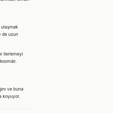
re ulaşmak
e de uzun
r ilerlemeyi
ısımdır.
ğını ve buna
a koyuyor.