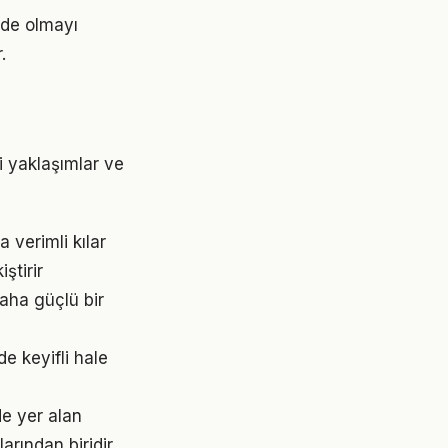
nde olmayı
.
i yaklaşımlar ve
 verimli kılar
ştirir
aha güçlü bir
e keyifli hale
e yer alan
rından biridir.