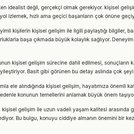
n idealist değil, gerçekçi olmak gerekiyor. kişisel geliş
r yol izlemek, hızlı ama geçici başarıların çok önüne geçiy
i kişilerin kişisel gelişim ile ilgili paylaştığı bilgiler, b
luklarla başa çıkmada büyük kolaylık sağlıyor. Deneyim
unun kişisel gelişim sürecine dahil edilmesi, sonuçların k
yileştiriyor. Basit gibi görünen bu detay aslında çok şeyi 
mla ele alındığında kişisel gelişim, hayatımıza önemli kat
 nedenle konunun temellerini anlamak büyük önem taşıyor
 kişisel gelişim ile uzun vadeli yaşam kalitesi arasında güç
ediyor. Bu bulgu, konuyu ciddiye almanın önemini bir ke