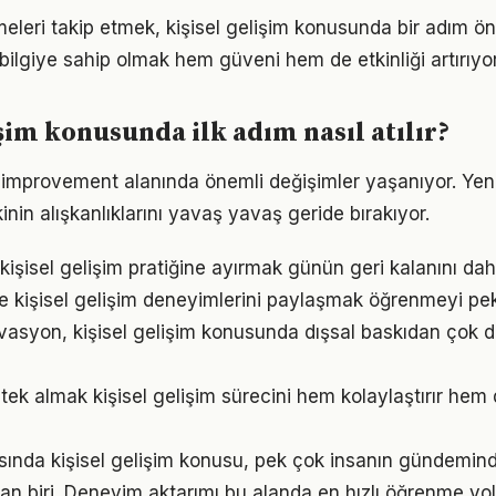
meleri takip etmek, kişisel gelişim konusunda bir adım ö
bilgiye sahip olmak hem güveni hem de etkinliği artırıyor
işim konusunda ilk adım nasıl atılır?
f-improvement alanında önemli değişimler yaşanıyor. Yen
nin alışkanlıklarını yavaş yavaş geride bırakıyor.
kişisel gelişim pratiğine ayırmak günün geri kalanını daha
e kişisel gelişim deneyimlerini paylaşmak öğrenmeyi peki
vasyon, kişisel gelişim konusunda dışsal baskıdan çok d
ek almak kişisel gelişim sürecini hem kolaylaştırır hem d
nda kişisel gelişim konusu, pek çok insanın gündemind
an biri. Deneyim aktarımı bu alanda en hızlı öğrenme yolla