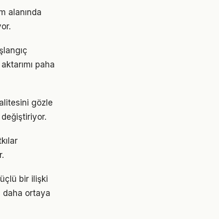
im alanında
or.
aşlangıç
 aktarımı paha
alitesini gözle
değiştiriyor.
kılar
.
lü bir ilişki
z daha ortaya