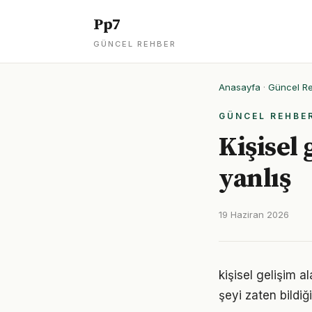
Pp7
GÜNCEL REHBER
Anasayfa
·
Güncel R
GÜNCEL REHBE
Kişisel
yanlış
19 Haziran 2026
kişisel gelişim a
şeyi zaten bildiğ