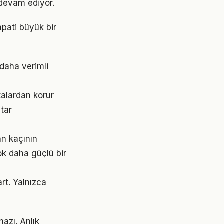
devam ediyor.
mpati büyük bir
 daha verimli
talardan korur
utar
an kaçının
ok daha güçlü bir
art. Yalnızca
mazı. Anlık