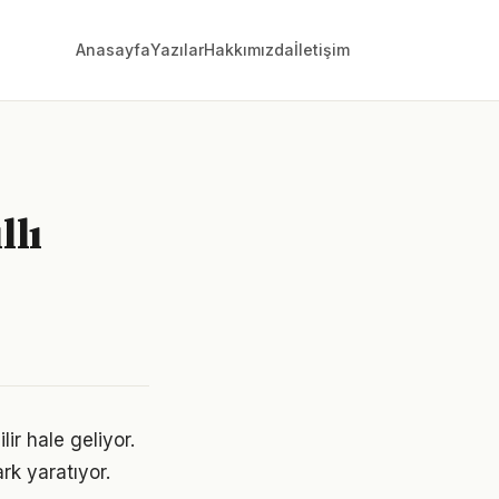
Anasayfa
Yazılar
Hakkımızda
İletişim
llı
lir hale geliyor.
rk yaratıyor.