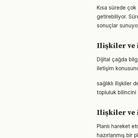
Kısa sürede çok ş
getirebiliyor. S
sonuçlar sunuyor
Ilişkiler v
Dijital çağda bil
iletişim konusun
sağlıklı ilişkil
topluluk bilincin
Ilişkiler v
Planlı hareket etm
hazırlanmış bir p