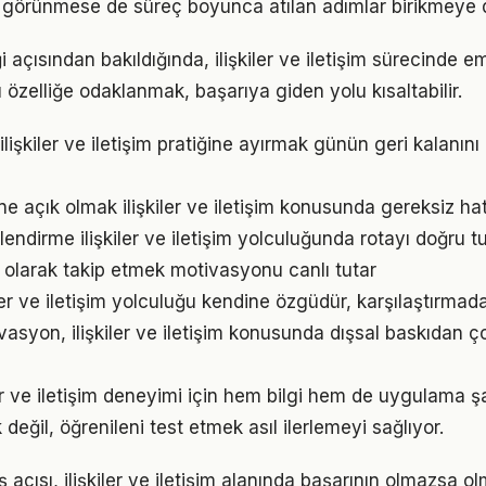
görünmese de süreç boyunca atılan adımlar birikmeye 
i açısından bakıldığında, ilişkiler ve iletişim sürecinde e
u özelliğe odaklanmak, başarıya giden yolu kısaltabilir.
ilişkiler ve iletişim pratiğine ayırmak günün geri kalanını
e açık olmak ilişkiler ve iletişim konusunda gereksiz ha
endirme ilişkiler ve iletişim yolculuğunda rotayı doğru t
l olarak takip etmek motivasyonu canlı tutar
iler ve iletişim yolculuğu kendine özgüdür, karşılaştırmad
vasyon, ilişkiler ve iletişim konusunda dışsal baskıdan ç
iler ve iletişim deneyimi için hem bilgi hem de uygulama ş
eğil, öğrenileni test etmek asıl ilerlemeyi sağlıyor.
 açısı, ilişkiler ve iletişim alanında başarının olmazsa ol