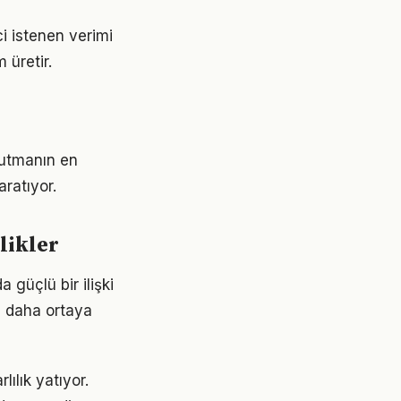
ci istenen verimi
 üretir.
 tutmanın en
aratıyor.
ilikler
a güçlü bir ilişki
z daha ortaya
lılık yatıyor.