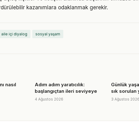
rdürülebilir kazanımlara odaklanmak gerekir.
aile içi diyalog
sosyal yaşam
anı nasıl
Adım adım yaratıcılık:
Günlük yaş
başlangıçtan ileri seviyeye
sık sorulan 
4 Ağustos 2026
3 Ağustos 202