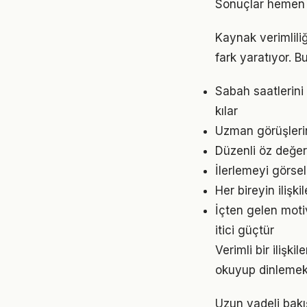
Sonuçlar hemen 
Kaynak verimliliğ
fark yaratıyor. B
Sabah saatlerini 
kılar
Uzman görüşlerin
Düzenli öz değerl
İlerlemeyi görse
Her bireyin ilişk
İçten gelen moti
itici güçtür
Verimli bir ilişk
okuyup dinlemek d
Uzun vadeli bakış