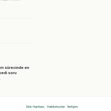
am sürecinde en
yedi soru
6
Site Haritası
·
Hakkımızda
·
İletişim