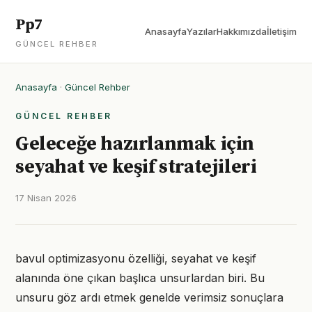
Pp7
Anasayfa
Yazılar
Hakkımızda
İletişim
GÜNCEL REHBER
Anasayfa
·
Güncel Rehber
GÜNCEL REHBER
Geleceğe hazırlanmak için
seyahat ve keşif stratejileri
17 Nisan 2026
bavul optimizasyonu özelliği, seyahat ve keşif
alanında öne çıkan başlıca unsurlardan biri. Bu
unsuru göz ardı etmek genelde verimsiz sonuçlara