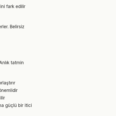
i fark edilir
ler. Belirsiz
Anlık tatmin
laştırır
önemlidir
lir
 güçlü bir itici