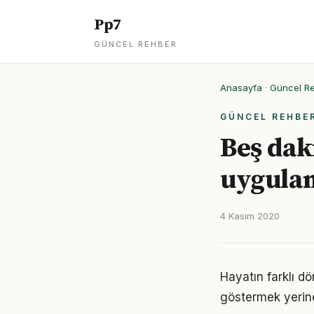
Pp7
GÜNCEL REHBER
Anasayfa
·
Güncel R
GÜNCEL REHBE
Beş daki
uygula
4 Kasım 2020
Hayatın farklı dö
göstermek yerine