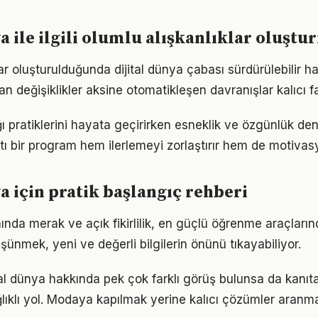
ya ile ilgili olumlu alışkanlıklar oluşt
ar oluşturulduğunda dijital dünya çabası sürdürülebilir ha
an değişiklikler aksine otomatikleşen davranışlar kalıcı fa
ı pratiklerini hayata geçirirken esneklik ve özgünlük d
tı bir program hem ilerlemeyi zorlaştırır hem de motivas
ya için pratik başlangıç rehberi
nında merak ve açık fikirlilik, en güçlü öğrenme araçlarınd
üşünmek, yeni ve değerli bilgilerin önünü tıkayabiliyor.
al dünya hakkında pek çok farklı görüş bulunsa da kanıta 
ıklı yol. Modaya kapılmak yerine kalıcı çözümler aranma