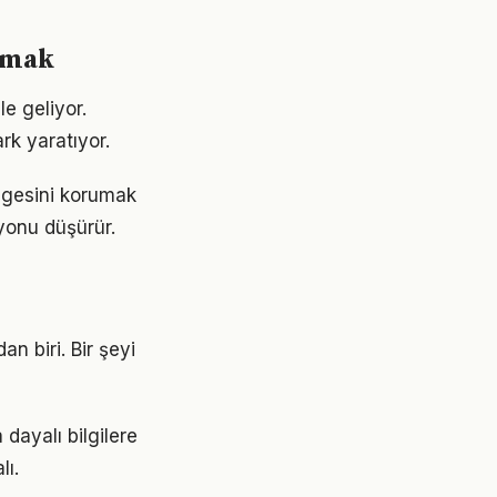
urmak
le geliyor.
rk yaratıyor.
engesini korumak
yonu düşürür.
an biri. Bir şeyi
dayalı bilgilere
lı.