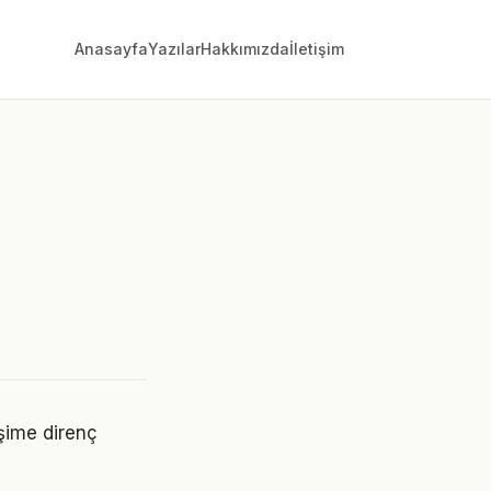
Anasayfa
Yazılar
Hakkımızda
İletişim
işime direnç