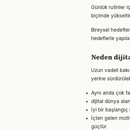
Günlük rutinler i
biçimde yükseltir
Bireysel hedefler 
hedeflerle yapıla
Neden dijit
Uzun vadeli bakış
yerine sürdürüle
Aynı anda çok faz
dijital dünya ala
İyi bir başlangıç
İçten gelen moti
güçtür