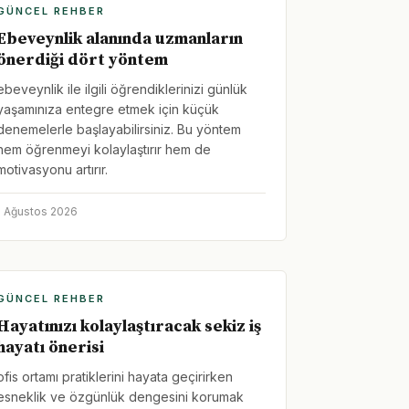
GÜNCEL REHBER
Ebeveynlik alanında uzmanların
önerdiği dört yöntem
ebeveynlik ile ilgili öğrendiklerinizi günlük
yaşamınıza entegre etmek için küçük
denemelerle başlayabilirsiniz. Bu yöntem
hem öğrenmeyi kolaylaştırır hem de
motivasyonu artırır.
1 Ağustos 2026
GÜNCEL REHBER
Hayatınızı kolaylaştıracak sekiz iş
hayatı önerisi
ofis ortamı pratiklerini hayata geçirirken
esneklik ve özgünlük dengesini korumak